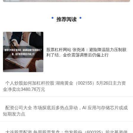
推荐阅读
股票杠杆网站 张尧浠：避险降温阻力压制获
利了结、金价震荡调整后仍偏上行
​个人炒股如何加杠杆控股 湖南黄金（002155）5月26日主力资
金净卖出3480.76万元
​配资公司大全 市场探底后多热点异动，AI 应用与存储芯片或成
短期发力点
​大连股票配资 每周股票复盘：华发股份（600325）前次募资使