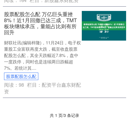
阅读：
164
栏目：
新股鑫东财配资
股票配股怎么配 万亿巨头重挫
8%！近1月回撤已达三成，TMT
板块继续承压，量能占比则有所
回升
财联社讯(编辑梓隆)，11月24日，电子权
重股工业富联再度大跌，截至收盘股票
配股怎么配，其全天跌幅近7.8%，盘中
一度跌停，同时也是连续两日跌幅超
7%。若统计其....
股票配股怎么配
阅读：
98
栏目：
配资平台鑫东财配
资
共 1 页/3 条记录