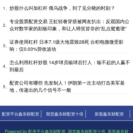
炒股什么叫加杠杆 俄乌战争，到了见分晓的时刻？
1、
专业股票配资交易 王虹轻奢穿搭被网友扒出：反观国内公
2、
众对数学家的刻板印象，和让人啼笑皆非的“乱点鸳鸯谱”
证券使用杠杆 日本7.1级大地震致28死 台积电微微受影
3、
响：仅0.03%营收波动
怎么利用杠杆炒股 14岁球员输球后打人：输不起的人赢不
4、
到最后
配资公司有哪些 先发制人！伊朗第一次主动打击美军基
5、
地，传递出的几个信号不一般
配资平台鑫东财配资
期货鑫东财配资十倍
新股鑫东财配资
Powered by
配资平台鑫东财配资_期货鑫东财配资十倍_新股鑫东财