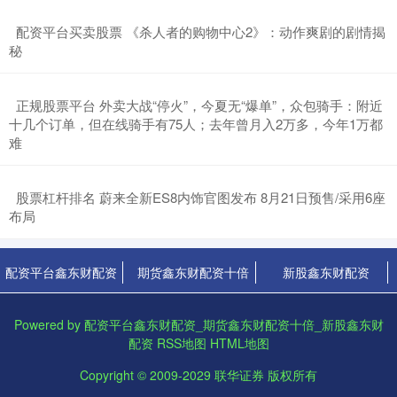
​配资平台买卖股票 《杀人者的购物中心2》：动作爽剧的剧情揭
秘
​正规股票平台 外卖大战“停火”，今夏无“爆单”，众包骑手：附近
十几个订单，但在线骑手有75人；去年曾月入2万多，今年1万都
难
​股票杠杆排名 蔚来全新ES8内饰官图发布 8月21日预售/采用6座
布局
配资平台鑫东财配资
期货鑫东财配资十倍
新股鑫东财配资
Powered by
配资平台鑫东财配资_期货鑫东财配资十倍_新股鑫东财
配资
RSS地图
HTML地图
Copyright
© 2009-2029
联华证券
版权所有