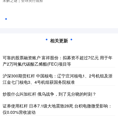
未解之谜｜全球央行观察
相关更新
可靠的股票融资账户 富祥股份：拟募资不超过7亿元 用于年
产2万吨氟代碳酸乙烯酯(FEC)项目等
沪深300期货杠杆 中国核电：辽宁庄河核电1、2号机组及浙
江金七门核电3、4号机组获国务院核准
炒股什么叫加杠杆 俄乌战争，到了见分晓的时刻？
证券使用杠杆 日本7.1级大地震致28死 台积电微微受影响：
仅0.03%营收波动