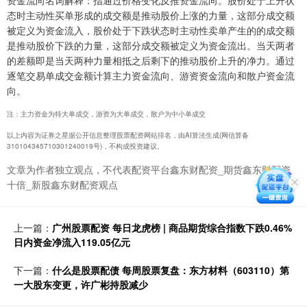
资金流向名词解释：指通过价格变化反推资金流向。股价处于上升状
态时主动性买单形成的成交额是推动股价上涨的力量，这部分成交额
被定义为资金流入，股价处于下跌状态时主动性卖单产生的的成交额
是推动股价下跌的力量，这部分成交额被定义为资金流出。当天两者
的差额即是当天两种力量相抵之后剩下的推动股价上升的净力。通过
逐笔交易单成交金额计算主力资金流向、游资资金流向和散户资金流
向。
注：主力资金为特大单成交，游资为大单成交，散户为中小单成交
以上内容为证券之星据公开信息整理股票配资网站排名，由AI算法生成(网信算备
310104345710301240019号)，不构成投资建议。
文章为作者独立观点，不代表配资平台鑫东财配资_期货鑫东财配资
十倍_新股鑫东财配资观点
上一篇：
广州股票配资 每日龙虎榜 | 商品期货综合指数下跌0.46%
日内资金净流入119.05亿元
下一篇：
什么是股票配债 每周股票复盘：东方材料（603110）第
一大股东变更，许广彬持股减少