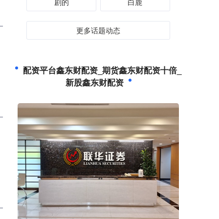
剧的
白鹿
更多话题动态
配资平台鑫东财配资_期货鑫东财配资十倍_
新股鑫东财配资