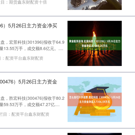
目：
期货鑫东财配资十倍
96）5月26日主力资金净买
，宏景科技(301396)报收于64.9
13.55万手，成交额8.6亿元。....
目：
配资平台鑫东财配资
0476）5月26日主力资金
，胜宏科技(300476)报收于80.2
9.53万手，成交额47.27亿....
栏目：
配资平台鑫东财配资