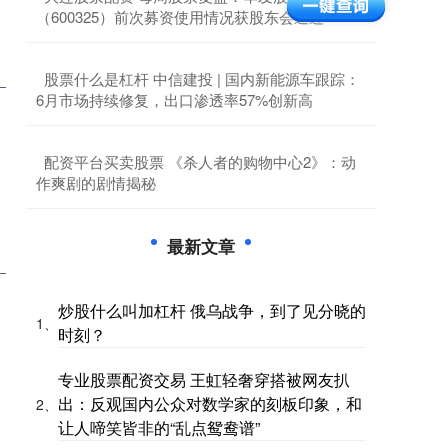
（600325）前次募资使用情况获股东会通过
​股票什么是杠杆 中信建投 | 国内新能源车跟踪：
6月市场持续修复，出口渗透率57%创新高
​配资平台买卖股票 《杀人者的购物中心2》：动
作爽剧的剧情揭秘
最新文章
炒股什么叫加杠杆 俄乌战争，到了见分晓的
1、
时刻？
专业股票配资交易 王虹轻奢穿搭被网友扒
出：反观国内公众对数学家的刻板印象，和
2、
让人啼笑皆非的“乱点鸳鸯谱”