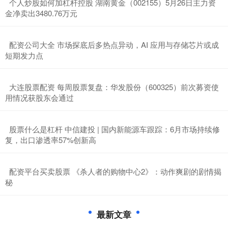
​个人炒股如何加杠杆控股 湖南黄金（002155）5月26日主力资
金净卖出3480.76万元
​配资公司大全 市场探底后多热点异动，AI 应用与存储芯片或成
短期发力点
​大连股票配资 每周股票复盘：华发股份（600325）前次募资使
用情况获股东会通过
​股票什么是杠杆 中信建投 | 国内新能源车跟踪：6月市场持续修
复，出口渗透率57%创新高
​配资平台买卖股票 《杀人者的购物中心2》：动作爽剧的剧情揭
秘
最新文章