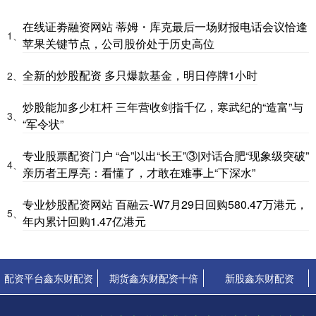
在线证劵融资网站 蒂姆・库克最后一场财报电话会议恰逢
1、
苹果关键节点，公司股价处于历史高位
全新的炒股配资 多只爆款基金，明日停牌1小时
2、
炒股能加多少杠杆 三年营收剑指千亿，寒武纪的“造富”与
3、
“军令状”
专业股票配资门户 “合”以出“长王”③|对话合肥“现象级突破”
4、
亲历者王厚亮：看懂了，才敢在难事上“下深水”
专业炒股配资网站 百融云-W7月29日回购580.47万港元，
5、
年内累计回购1.47亿港元
配资平台鑫东财配资
期货鑫东财配资十倍
新股鑫东财配资