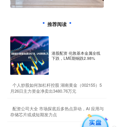
推荐阅读
港股配资 伦敦基本金属全线
下跌，LME期铜跌2.98%
​个人炒股如何加杠杆控股 湖南黄金（002155）5
月26日主力资金净卖出3480.76万元
​配资公司大全 市场探底后多热点异动，AI 应用与
存储芯片或成短期发力点