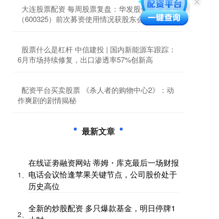
​大连股票配资 每周股票复盘：华发股份
（600325）前次募资使用情况获股东会通过
​股票什么是杠杆 中信建投 | 国内新能源车跟踪：
6月市场持续修复，出口渗透率57%创新高
​配资平台买卖股票 《杀人者的购物中心2》：动
作爽剧的剧情揭秘
最新文章
在线证劵融资网站 蒂姆・库克最后一场财报
电话会议恰逢苹果关键节点，公司股价处于
1、
历史高位
全新的炒股配资 多只爆款基金，明日停牌1
2、