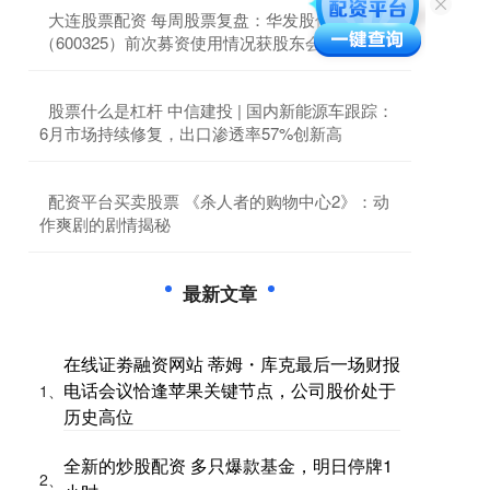
​大连股票配资 每周股票复盘：华发股份
（600325）前次募资使用情况获股东会通过
​股票什么是杠杆 中信建投 | 国内新能源车跟踪：
6月市场持续修复，出口渗透率57%创新高
​配资平台买卖股票 《杀人者的购物中心2》：动
作爽剧的剧情揭秘
最新文章
在线证劵融资网站 蒂姆・库克最后一场财报
电话会议恰逢苹果关键节点，公司股价处于
1、
历史高位
全新的炒股配资 多只爆款基金，明日停牌1
2、