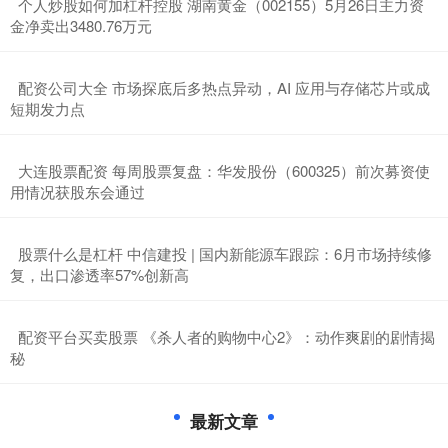
​个人炒股如何加杠杆控股 湖南黄金（002155）5月26日主力资
金净卖出3480.76万元
​配资公司大全 市场探底后多热点异动，AI 应用与存储芯片或成
短期发力点
​大连股票配资 每周股票复盘：华发股份（600325）前次募资使
用情况获股东会通过
​股票什么是杠杆 中信建投 | 国内新能源车跟踪：6月市场持续修
复，出口渗透率57%创新高
​配资平台买卖股票 《杀人者的购物中心2》：动作爽剧的剧情揭
秘
最新文章