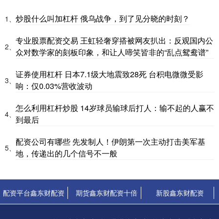
炒股什么叫加杠杆 俄乌战争，到了见分晓的时刻？
1、
专业股票配资交易 王虹轻奢穿搭被网友扒出：反观国内公
2、
众对数学家的刻板印象，和让人啼笑皆非的“乱点鸳鸯谱”
证券使用杠杆 日本7.1级大地震致28死 台积电微微受影
3、
响：仅0.03%营收波动
怎么利用杠杆炒股 14岁球员输球后打人：输不起的人赢不
4、
到最后
配资公司有哪些 先发制人！伊朗第一次主动打击美军基
5、
地，传递出的几个信号不一般
配资平台鑫东财配资
期货鑫东财配资十倍
新股鑫东财配资