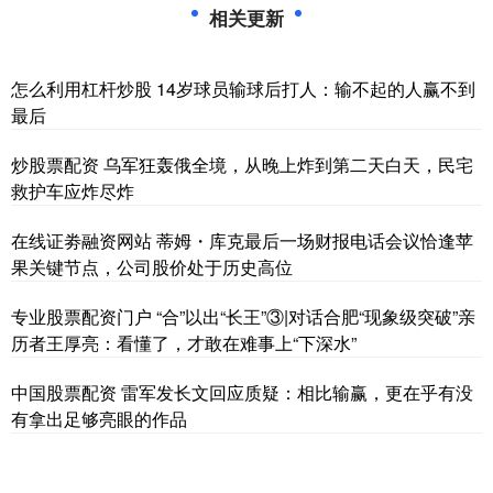
相关更新
怎么利用杠杆炒股 14岁球员输球后打人：输不起的人赢不到
最后
炒股票配资 乌军狂轰俄全境，从晚上炸到第二天白天，民宅
救护车应炸尽炸
在线证劵融资网站 蒂姆・库克最后一场财报电话会议恰逢苹
果关键节点，公司股价处于历史高位
专业股票配资门户 “合”以出“长王”③|对话合肥“现象级突破”亲
历者王厚亮：看懂了，才敢在难事上“下深水”
中国股票配资 雷军发长文回应质疑：相比输赢，更在乎有没
有拿出足够亮眼的作品