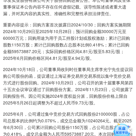
华发实业股份有限公司关于股份回购进展公告。本公司董事局及全体
董事保证本公告内容不存在任何虚假记载、误导性陈述或者重大遗
漏，并对其内容的真实性、准确性和完整性承担法律责任。
重要内容提示：回购方案首次披露日2024/10/30；回购方案实施期限
2024年10月29日至2025年10月28日；预计回购金额30000万元至
60000万元；回购用途为用于员工持股计划或股权激励；累计已回购
股数1150万股；累计已回购股数占总股本比例0.418%；累计已回购
金额59573887.20元；实际回购价格区间4.81元/股至5.83元/股；
2025年6月回购价格区间4.81元/股至4.94元/股。
2024年10月18日，公司董事局收到时任董事局主席李光宁先生提议回
购公司股份的函，提议通过上海证券交易所交易系统以集中竞价交易
方式进行股份回购。2024年10月29日，公司召开的第十届董事局第四
十五次会议审议通过了回购股份方案。2024年11月23日，公司披露了
回购报告书。因公司实施2024年度权益分派，回购股份价格上限自
2025年5月26日起调整为不超过人民币9.73元/股。
2025年6月，公司通过集中竞价交易方式回购股份2100000股，占公
司总股本的比例约为0.076%，成交总金额为10240264元。截至2025
年6月30日，公司累计回购公司股份1150万股，占公司总股本的比例
为0.418%，成交总金额为人民币59573887.20元。本次回购符合回购