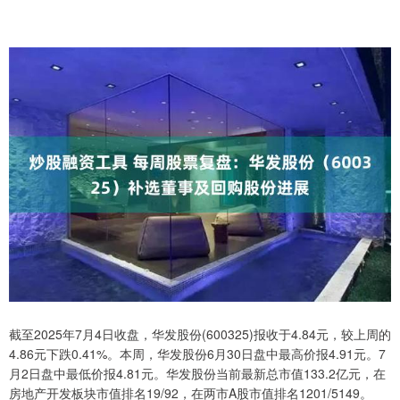
截至2025年7月4日收盘，华发股份(600325)报收于4.84元，较上周的
4.86元下跌0.41%。本周，华发股份6月30日盘中最高价报4.91元。7
月2日盘中最低价报4.81元。华发股份当前最新总市值133.2亿元，在
房地产开发板块市值排名19/92，在两市A股市值排名1201/5149。