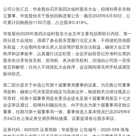
公司公告汇总：华发股份召开第四次临时股东大会，拟增补两名非独
立董事。华发股份关于股份回购进展公告：截至2025年6月30日，公
司累计回购股份1150万股，占总股本0.418%。
华发股份2025年第四次临时股东大会文件主要包括两部分内容。第一
部分是大会须知，强调了参会股东需履行法定义务，不得侵犯其他股
东权益；大会期间全体出席人员应维护股东合法权益，确保大会正常
秩序和议事效率，认真履行法定职责；会议开始前登记并准时出席的
股东依法享有发言权、咨询权、表决权等权利，但须由公司统一安排
发言和解答；任何人不得扰乱大会秩序，会议期间请关闭手机或调至
振动状态。
第二部分是关于补选公司第十届董事局董事的议案。为完善公司董事
局架构，确保公司决策层的稳定与高效运作，根据相关法律法规及公
司章程，经第十届董事局提名委员会提名及第十届董事局第五十七次
会议审议通过，拟增补刘颖喆先生、向宇先生为第十届董事局非独立
董事，任期与第十届董事局一致。董事候选人基本情况已在2025年6
月24日在上海证券交易所网站披露。议案提请各位股东审议。
证券代码：600325 证券简称：华发股份 公告编号：2025-058 珠海