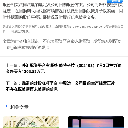
股份相关法律法规的规定及公司回购股份方案。公司将严格按照相关
规定，在回购期限内根据市场情况择机做出回购决策并予以实施，同
时根据回购股份事项进展情况及时履行信息披露义务。
为证券之星据公开信息整理，由AI算法生成(网信算备310104345710301240019号)炒股融资工
具，不构成投资建议。
文章为作者独立观点，不代表配资平台鑫东财配资_期货鑫东财配资
十倍_新股鑫东财配资观点
上一篇：
外汇配资平台有哪些 能特科技（002102）7月3日主力资
金净买入1308.53万元
下一篇：
靠谱的炒股杠杆平台 中毅达：公司目前生产经营正常，
不存在应披露而未披露的信息
相关文章