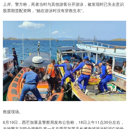
上岸。警方称，死者当时与其他游客分开游泳，被发现时已失去意识
股票期货配资网，“她在游泳时没有穿救生衣”。
救援现场。
6月19日，西芒加莱县警察局发布公告称，18日上午11点30分左右，
当地警方与联合搜救队将一名在西芒加莱县长滩海域游泳时溺亡的外