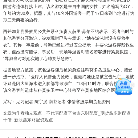
国游客遗体打捞上岸。该名游客是来自中国的女性，姓名缩写为QY，
年龄约为30岁。据悉，其与10名外国游客一同于17日来到当地进行为
期三天两夜的旅行。
西芒加莱县警察局公共关系科负责人赫里·苏尔亚纳表示，死者当时与
其他游客分开游泳，被发现时已失去意识，“她在游泳时没有穿救生
衣”。其称，事发前，导游已经进行过安全提示，并要求游客穿戴救生
衣，但她没有照做。事发后，现场导游曾对该名游客进行紧急救援，
“导游当时对她实施了心肺复苏急救”。
据当地警方披露，该名游客随后被紧急送往科莫多岛卫生中心，接受
进一步治疗。“医疗人员曾全力抢救，但最终她还是被宣告死亡。她被
怀疑是因大量海水进入肺部导致溺亡。”18日11时许，联合搜救队将
该名游客的遗体从科莫多卫生中心转移至科莫多地区综合医院。
采写：见习记者 陈宇溪 南都记者 张倩寒股票期货配资网
文章为作者独立观点，不代表配资平台鑫东财配资_期货鑫东财配资
十倍_新股鑫东财配资观点