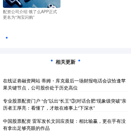
配资公司介绍 饿了么APP正式
更名为“淘宝闪购”
相关更新
在线证劵融资网站 蒂姆・库克最后一场财报电话会议恰逢苹
果关键节点，公司股价处于历史高位
专业股票配资门户 “合”以出“长王”③|对话合肥“现象级突破”亲
历者王厚亮：看懂了，才敢在难事上“下深水”
中国股票配资 雷军发长文回应质疑：相比输赢，更在乎有没
有拿出足够亮眼的作品