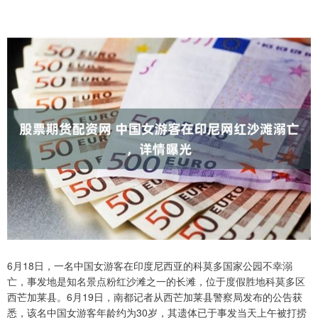
6月18日，一名中国女游客在印度尼西亚的科莫多国家公园不幸溺
亡，事发地是知名景点粉红沙滩之一的长滩，位于度假胜地科莫多区
西芒加莱县。6月19日，南都记者从西芒加莱县警察局发布的公告获
悉，该名中国女游客年龄约为30岁，其遗体已于事发当天上午被打捞