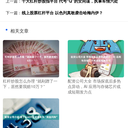
上一篇：
十大杠杆炒股指平台 代号“Q”的女间谍，执掌军情六处
下一篇：
线上股票杠杆平台 以色列真敢袭击哈梅内伊？
相关文章
杠杆炒股怎么办理 “就剐蹭了一
配资公司大全 市场探底后多热
下，居然要我赔10万？”
点异动，AI 应用与存储芯片或
成短期发力点