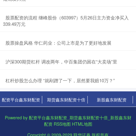
​股票配资的流程 继峰股份（603997）5月26日主力资金净买入
339.49万元
​股票操盘风格 华仁药业：公司上市是为了更好地发展
​沪深300期货杠杆 调改两年，中百集团仍困在“大卖场”里
​杠杆炒股怎么办理 “就剐蹭了一下，居然要我赔10万？”
配资平台鑫东财配资
期货鑫东财配资十倍
新股鑫东财配资
Powered by
配资平台鑫东财配资_期货鑫东财配资十倍_新股鑫东财
配资
RSS地图
HTML地图
Copyright
© 2009-2029
联华证券
版权所有