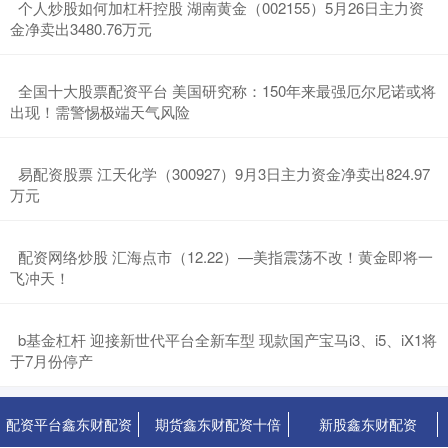
​个人炒股如何加杠杆控股 湖南黄金（002155）5月26日主力资
金净卖出3480.76万元
​全国十大股票配资平台 美国研究称：150年来最强厄尔尼诺或将
出现！需警惕极端天气风险
​易配资股票 江天化学（300927）9月3日主力资金净卖出824.97
万元
​配资网络炒股 汇海点市（12.22）—美指震荡不改！黄金即将一
飞冲天！
​b基金杠杆 迎接新世代平台全新车型 现款国产宝马i3、i5、iX1将
于7月份停产
配资平台鑫东财配资
期货鑫东财配资十倍
新股鑫东财配资